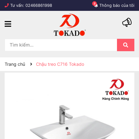
8
Tư vấn:
02466861998
Thông báo của tôi
Trang chủ
Chậu treo C716 Tokado