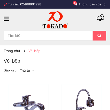
8
Tư vấn:
02466861998
Thông báo của tôi
Trang chủ
Vòi bếp
Vòi bếp
Sắp xếp:
Thứ tự