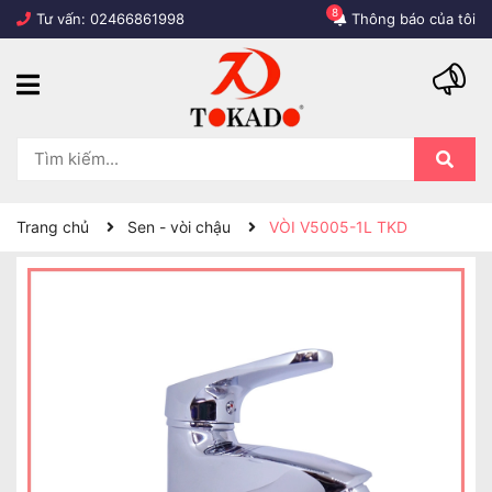
8
Tư vấn:
02466861998
Thông báo của tôi
Trang chủ
Sen - vòi chậu
VÒI V5005-1L TKD